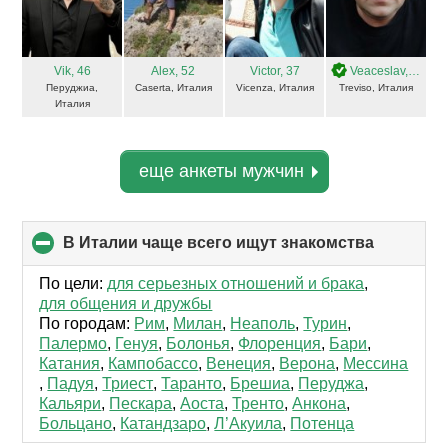
Vik
, 46
Alex
, 52
Victor
, 37
Veaceslav
, 48
Перуджиа,
Caserta, Италия
Vicenza, Италия
Treviso, Италия
Италия
еще анкеты мужчин
В Италии чаще всего ищут знакомства
click
to
collapse
По цели:
для серьезных отношений и брака
,
contents
для общения и дружбы
По городам:
Рим
,
Милан
,
Неаполь
,
Турин
,
Палермо
,
Генуя
,
Болонья
,
Флоренция
,
Бари
,
Катания
,
Кампобассо
,
Венеция
,
Верона
,
Мессина
,
Падуя
,
Триест
,
Таранто
,
Брешиа
,
Перуджа
,
Кальяри
,
Пескара
,
Аоста
,
Тренто
,
Анкона
,
Больцано
,
Катандзаро
,
Л’Акуила
,
Потенца