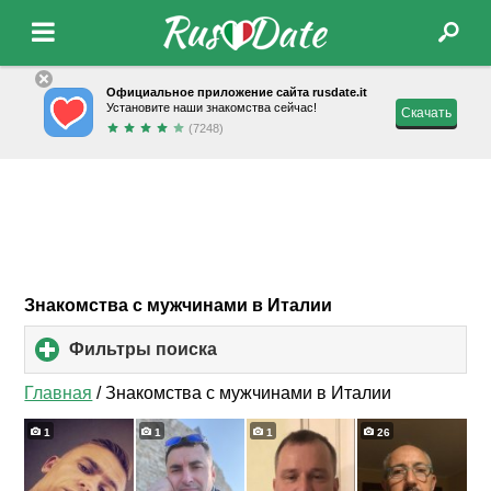
Официальное приложение сайта rusdate.it
Установите наши знакомства сейчас!
Скачать
(7248)
Знакомства с мужчинами в Италии
Фильтры поиска
click
to
expand
Главная
/
Знакомства с мужчинами в Италии
contents
1
1
1
26