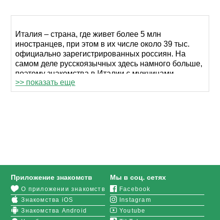
Италия – страна, где живет более 5 млн
иностранцев, при этом в их числе около 39 тыс.
официально зарегистрированных россиян. На
самом деле русскоязычных здесь намного больше,
поэтому знакомства в Италии с мужчинами,
>> показать еще
которые приехали из стран СНГ, происходят
повсеместно. Самые популярные регионы среди
мигрантов – это Ломбардия, Эмилия-Романия,
Кампания, Лацио, Тоскана, Пьемонт и Венето.
Русская диаспора хорошо представлена и на
острове Сардиния.
Романтические знакомства с итальянскими
мужчинами проще всего заводить через интернет.
Наш сайт знакомств предоставляет для этого все
Приложение знакомств
Мы в соц. сетях
возможности: большое количество пользователей,
О приложении знакомств
Facebook
удобный интерфейс, быстрый поиск,
Знакомства iOS
Instagram
дополнительные функции для подбора пары.
Знакомства Android
Youtube